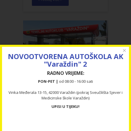
×
NOVOOTVORENA AUTOŠKOLA AK
"Varaždin" 2
RADNO VRIJEME:
PON-PET |
od 08:00 - 16:00 sati
SAMOUSLUŽNA
Vinka Međerala 13-15, 42000 Varaždin (pokraj Sveučilišta Sjever i
AUTOPRAONICA
Medicinske škole Varaždin)
UPISI U TIJEKU!
Vaš limeni ljubimac zaslužuje
najbolje. Priuštite svom
automobilu najbolje pranje u
samouslužnoj autopraoni