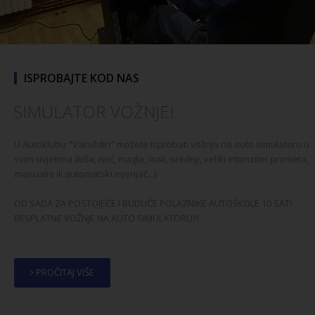
ISPROBAJTE KOD NAS
SIMULATOR VOŽNJE!
U Autoklubu "Varaždin" možete isprobati vožnju na auto simulatoru u
svim uvjetima (kiša, noć, magla, mali, srednji, veliki intenzitet prometa,
manualni ili automatski mjenjač...).
OD SADA ZA POSTOJEĆE I BUDUĆE POLAZNIKE AUTOŠKOLE 10 SATI
BESPLATNE VOŽNJE NA AUTO SIMULATORU!!!
PROČITAJ VIŠE