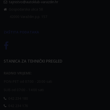
tajnistvo@autoklub-varazdin.hr
Gospodarska ulica 58
42000 Varaždin p.p. 157
ZAŠTITA PODATAKA
STANICA ZA TEHNIČKI PREGLED
RADNO VRIJEME:
PON-PET od 07:00 - 20:00 sati
SUB od 07:00 - 14:00 sati
042 234 180
042 234 176