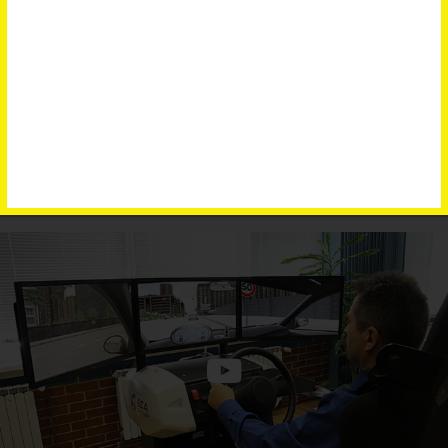
Autokluba "Varaždin". 0-24
Pročitaj više