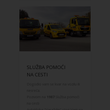
SLUŽBA POMOĆI
NA CESTI
Dogodio vam se kvar na vozilu ili
nesreća.
Pozivom na
1987
Služba pomoći
na cesti
Autokluba "Varaždin" stoji Vam na