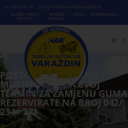
042 234 170
tajnistvo@autoklub-varazdin.hr
SLUŽBA POMOĆI
TEHNIČKI
SERVIS
AUTOPRAONICA
NA CESTI
PREGLED
POŠTOVANI KORISNICI
MOLIMO VAS DA SVOJ
TERMIN ZA ZAMJENU GUMA
REZERVIRATE NA BROJ 042/
234 - 171