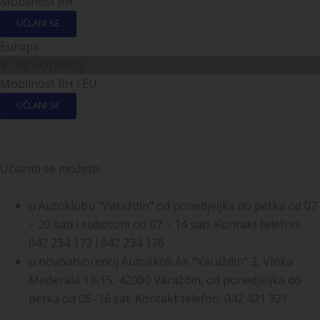
Mobilnost RH
UČLANI SE
Europa
€
100
GODIŠNJE
Mobilnost RH i EU
UČLANI SE
Učlaniti se možete:
u Autoklubu "Varaždin" od ponedjeljka do petka od 07
– 20 sati i subotom od 07 – 14 sati. Kontakt telefon:
042 234 172 i 042 234 176
u novootvorenoj Autoškoli AK "Varaždin" 2, Vinka
Međerala 13-15, 42000 Varaždin, od ponedjeljka do
petka od 08–16 sat. Kontakt telefon: 042 421 321