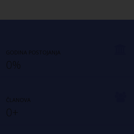
GODINA POSTOJANJA
0
%
ČLANOVA
0
+