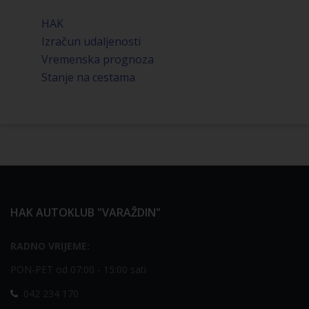
HAK
Izračun udaljenosti
Vremenska prognoza
Stanje na cestama
HAK AUTOKLUB "VARAŽDIN"
RADNO VRIJEME:
PON-PET od 07:00 - 15:00 sati
042 234 170