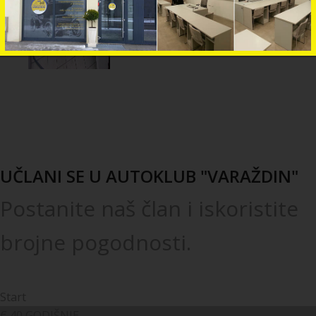
UČLANI SE U AUTOKLUB "VARAŽDIN"
Postanite naš član i iskoristite
brojne pogodnosti.
Start
€
40
GODIŠNJE