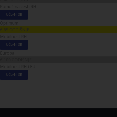
Pomoć na cesti RH
UČLANI SE
Optimum
€
65
GODIŠNJE
Mobilnost RH
UČLANI SE
Europa
€
100
GODIŠNJE
Mobilnost RH i EU
UČLANI SE