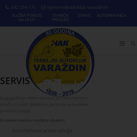
042 234 170
tajnistvo@autoklub-varazdin.hr
SLUŽBA POMOĆI
TEHNIČKI
SERVIS
AUTOPRAONICA
NA CESTI
PREGLED
SERVIS VOZILA
Dugogodišnje radno iskustvo, profesionalnost i
stručnost naših djelatnika garancija su kvalitete
pruženih usluga.
U našem servisu možete obaviti:
Automehaničarske usluge