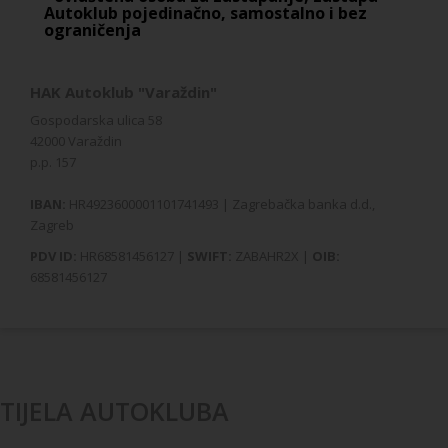
Autoklub pojedinačno, samostalno i bez
ograničenja
HAK Autoklub "Varaždin"
Gospodarska ulica 58
42000 Varaždin
p.p. 157
IBAN:
HR4923600001101741493 | Zagrebačka banka d.d.,
Zagreb
PDV ID:
HR68581456127 |
SWIFT:
ZABAHR2X |
OIB:
68581456127
TIJELA AUTOKLUBA