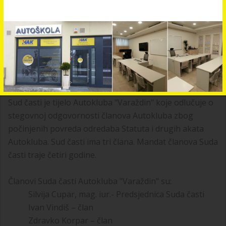
članova Nadzornog odbora traje četiri godine.
Članovi Nadzornog odbora Autokluba "Varaždin":
Vlatka Ostrognaj, mag.iur. – Predsjednica
Nadzornog odbora
Marijan Hanžek – član
Vladimir Magić – član
Sud časti je tijelo Autokluba "Varaždin" koje odlučuje o
stegovnoj odgovornosti članova Autokluba zbog
počinjenih povreda odredaba Statuta i drugih akata
Autokluba. Sud časti ima tri člana. Mandat članova Suda
časti traje četiri godine.
Članovi Suda časti Autokluba "Varaždin" su:
Silvija Cupar, mag. iur.- Predsjednica Suda časti
Ivan Vindiš – član
Zdravko Korpar – član