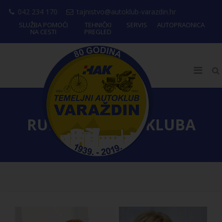
042 234 170
tajnistvo@autoklub-varazdin.hr
SLUŽBA POMOĆI
TEHNIČKI
SERVIS
AUTOPRAONICA
NA CESTI
PREGLED
RUKOVODSTVO KLUBA