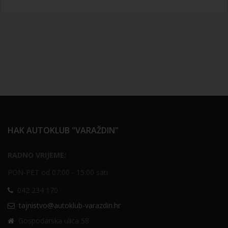
HAK AUTOKLUB "VARAŽDIN"
RADNO VRIJEME:
PON-PET od 07:00 - 15:00 sati
042 234 170
tajnistvo@autoklub-varazdin.hr
Gospodarska ulica 58